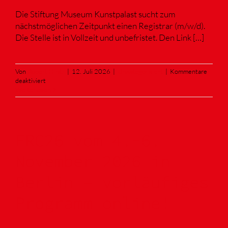
Die Stiftung Museum Kunstpalast sucht zum
nächstmöglichen Zeitpunkt einen Registrar (m/w/d).
Die Stelle ist in Vollzeit und unbefristet. Den Link […]
Von
Robert Hintz
|
12. Juli 2026
|
Unkategorisiert
|
Kommentare
für
deaktiviert
Stellenausschreibung
Weiterlesen
des
Kunstpalast
als
Registrar
ERC26 vom 4.-6.
-
m/w/d-
(Bewerbungsende:
November 2026 in
16.08.2026):
in
Berlin – vorläufiges
Vollzeit
und
Programm online!
unbefristet