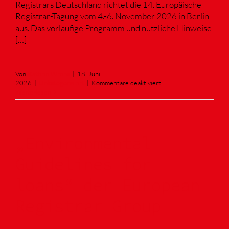
Registrars Deutschland richtet die 14. Europäische
Registrar-Tagung vom 4.-6. November 2026 in Berlin
aus. Das vorläufige Programm und nützliche Hinweise
[…]
Von
Kathrin Wrona
|
18. Juni
für
2026
|
Unkategorisiert
|
Kommentare deaktiviert
ERC26
Weiterlesen
vom
4.-6.
November
2026
„Environmental
in
Berlin
–
Guidelines for
vorläufiges
Programm
loans“ der European
online!
Registrar Group