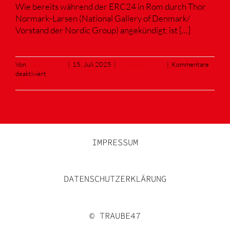
Wie bereits während der ERC24 in Rom durch Thor
Nørmark-Larsen (National Gallery of Denmark/
Vorstand der Nordic Group) angekündigt, ist […]
Von
Robert Hintz
|
15. Juli 2025
|
Unkategorisiert
|
Kommentare
für
deaktiviert
„Environmental
Weiterlesen
Guidelines
for
loans“
der
European
Registrar
IMPRESSUM
Group
DATENSCHUTZERKLÄRUNG
© TRAUBE47