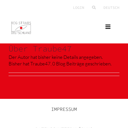
Zum
LOGIN
DEUTSCH
Inhalt
springen
Toggle
Naviga
VEREIN
Über
Traube47
BERUF
Der Autor hat bisher keine Details angegeben.
Bisher hat Traube47, 0 Blog Beiträge geschrieben.
AKTUELLES
IMPRESSUM